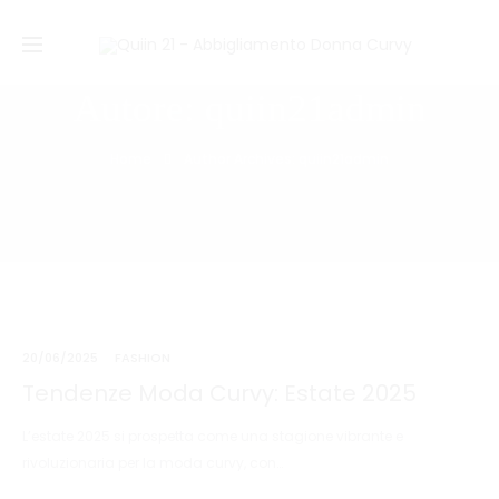
Autore:
quiin21admin
Home
Author Archives:
quiin21admin
20/06/2025
FASHION
Tendenze Moda Curvy: Estate 2025
L’estate 2025 si prospetta come una stagione vibrante e
rivoluzionaria per la moda curvy, con…