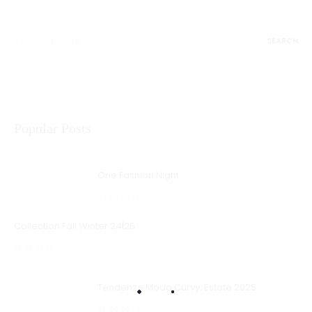
Search
for:
Popular Posts
One Fashion Night
07.09 2023
Collection Fall Winter 24|25
15.02 2025
Tendenze Moda Curvy: Estate 2025
20.06 2025